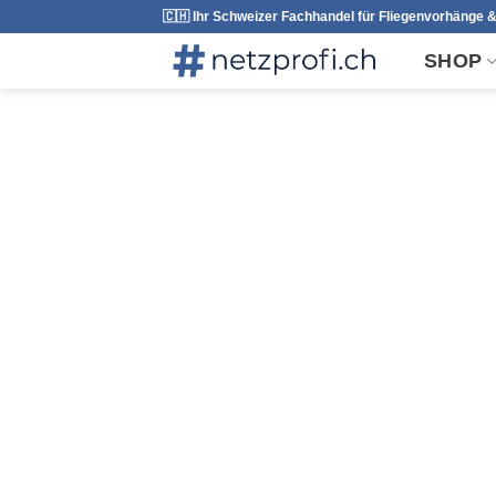
Skip
🇨🇭 Ihr Schweizer Fachhandel für Fliegenvorhänge &
to
SHOP
content