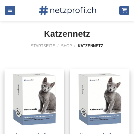
Skip
to
content
Katzennetz
STARTSEITE
/
SHOP
/
KATZENNETZ