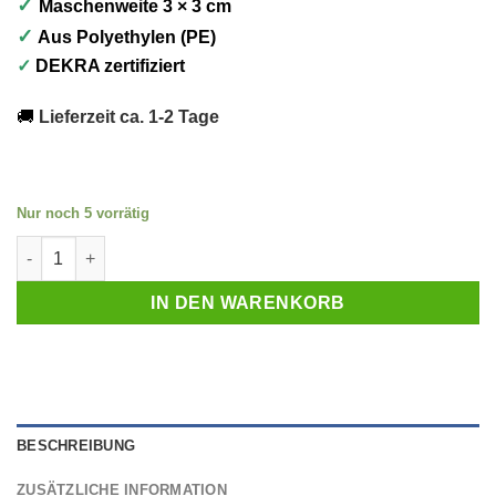
✓
Maschenweite 3 × 3 cm
✓
Aus Polyethylen (PE)
✓
DEKRA zertifiziert
🚚
Lieferzeit ca. 1-2 Tage
Nur noch 5 vorrätig
Anhängernetz 2.50 m x 4.00 m Menge
IN DEN WARENKORB
BESCHREIBUNG
ZUSÄTZLICHE INFORMATION