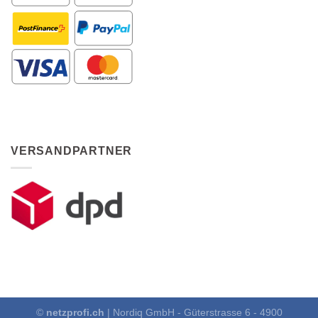
VERSANDPARTNER
©
netzprofi.ch
| Nordiq GmbH - Güterstrasse 6 - 4900